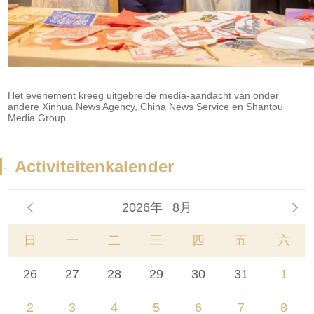
Het evenement kreeg uitgebreide media-aandacht van onder
andere Xinhua News Agency, China News Service en Shantou
Media Group.
-
Activiteitenkalender
2026年
8月


日
一
二
三
四
五
六
26
27
28
29
30
31
1
2
3
4
5
6
7
8