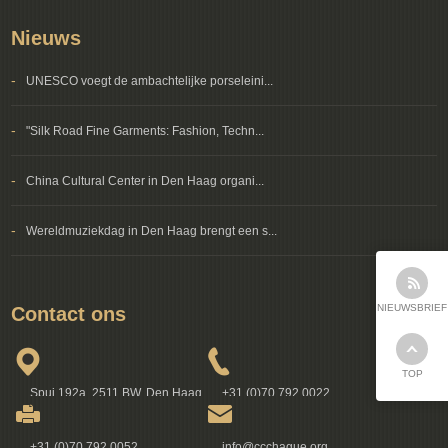
Nieuws
-
UNESCO voegt de ambachtelijke porseleini...
-
"Silk Road Fine Garments: Fashion, Techn...
-
China Cultural Center in Den Haag organi...
-
Wereldmuziekdag in Den Haag brengt een s...
NIEUWSBRIEF
Contact ons
TOP
Spui 192a, 2511 BW, Den Haag
+31 (0)70 792 0022
+31 (0)70 792 0052
info@ccchague.org