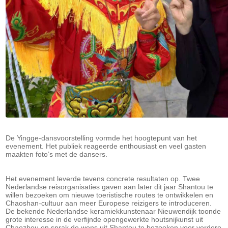
De Yingge-dansvoorstelling vormde het hoogtepunt van het
evenement. Het publiek reageerde enthousiast en veel gasten
maakten foto’s met de dansers.
Het evenement leverde tevens concrete resultaten op. Twee
Nederlandse reisorganisaties gaven aan later dit jaar Shantou te
willen bezoeken om nieuwe toeristische routes te ontwikkelen en
Chaoshan-cultuur aan meer Europese reizigers te introduceren.
De bekende Nederlandse keramiekkunstenaar Nieuwendijk toonde
grote interesse in de verfijnde opengewerkte houtsnijkunst uit
Chaozhou en sprak de wens uit Shantou te bezoeken voor verdere