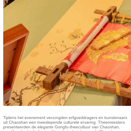
Tijdens het evenement verzorgden erfgoeddragers en kunstenaars
uit Chaoshan een meeslepende culturele ervaring. Theemeesters
presenteerden de elegante Gongfu-theecultuur van Chaoshan,