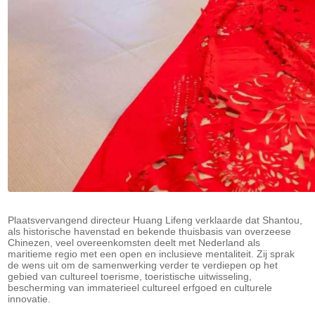
Plaatsvervangend directeur Huang Lifeng verklaarde dat Shantou,
als historische havenstad en bekende thuisbasis van overzeese
Chinezen, veel overeenkomsten deelt met Nederland als
maritieme regio met een open en inclusieve mentaliteit. Zij sprak
de wens uit om de samenwerking verder te verdiepen op het
gebied van cultureel toerisme, toeristische uitwisseling,
bescherming van immaterieel cultureel erfgoed en culturele
innovatie.