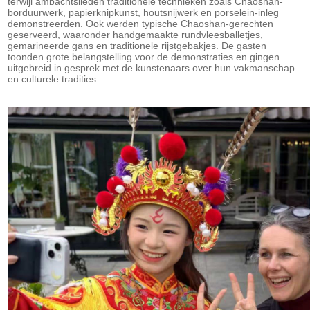
terwijl ambachtslieden traditionele technieken zoals Chaoshan-
borduurwerk, papierknipkunst, houtsnijwerk en porselein-inleg
demonstreerden. Ook werden typische Chaoshan-gerechten
geserveerd, waaronder handgemaakte rundvleesballetjes,
gemarineerde gans en traditionele rijstgebakjes. De gasten
toonden grote belangstelling voor de demonstraties en gingen
uitgebreid in gesprek met de kunstenaars over hun vakmanschap
en culturele tradities.