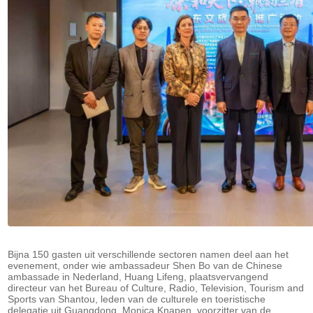
Bijna 150 gasten uit verschillende sectoren namen deel aan het
evenement, onder wie ambassadeur Shen Bo van de Chinese
ambassade in Nederland, Huang Lifeng, plaatsvervangend
directeur van het Bureau of Culture, Radio, Television, Tourism and
Sports van Shantou, leden van de culturele en toeristische
delegatie uit Guangdong, Monica Knapen, voorzitter van de