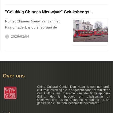
"Gelukkig Chinees Nieuwjaar" Gelukshengs...
Nu het Chinees Nieuwjaar van het
Paard nadert, is op 2 februari de
getek...
2026/02/04
Over ons
China Cultural Center Den Haag is een non-profit
culturele instelling die is opgericht door het Ministerie
van Cultuur en Toerisme van de Volksrepubliek
China. Het is bedoeld om uitwisseling en
samenwerking tussen China en Nederland op het
gebied van cultuur en toerisme te bevorderen.