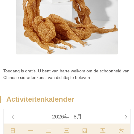
Toegang is gratis. U bent van harte welkom om de schoonheid van
Chinese sieradenkunst van dichtbij te beleven.
-
Activiteitenkalender
2026年
8月


日
一
二
三
四
五
六