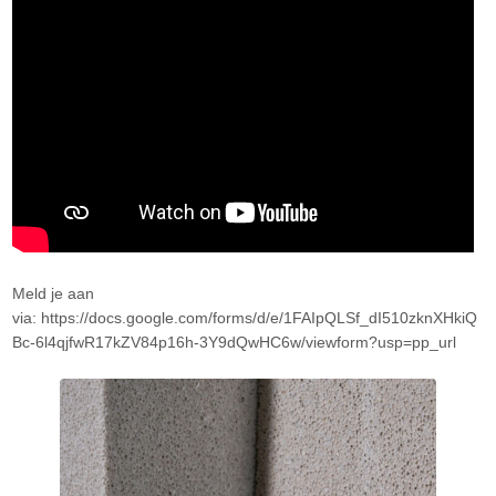
Meld je aan
via: https://docs.google.com/forms/d/e/1FAIpQLSf_dI510zknXHkiQ
Bc-6l4qjfwR17kZV84p16h-3Y9dQwHC6w/viewform?usp=pp_url