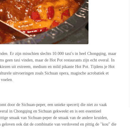
nden. Er zijn misschien slechts 10.000 taxi's in heel Chongqing, maar
ms geen taxi vinden, maar de Hot Pot restaurants zijn echt overal. In
t kiezen uit extreem, medium en mild pikante Hot Pot. Tijdens je Hot
ulturele uitvoeringen zoals Sichuan opera, magische acrobatiek et
 voelen.
omt door de Sichuan-peper, een unieke specerij die niet zo vaak
ral in Chongqing en Sichuan gekweekt en is een essentieel
pittige smaak van Sichuan-peper de smaak van de andere kruiden,
en geloven ook dat de combinatie van verdovend en pittig de "kou" die