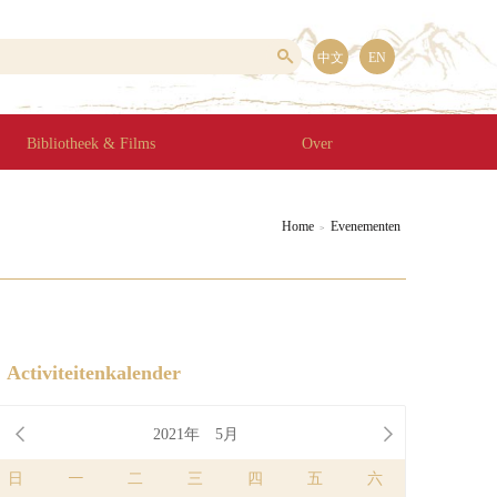
中文
EN
Bibliotheek & Films
Over
Home
Evenementen
>
Activiteitenkalender


2021年
5月
日
一
二
三
四
五
六