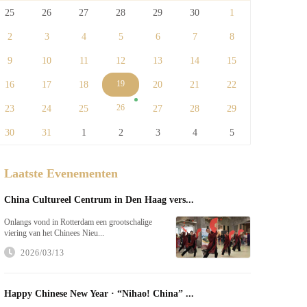
25
26
27
28
29
30
1
2
3
4
5
6
7
8
9
10
11
12
13
14
15
19
16
17
18
20
21
22
26
23
24
25
27
28
29
30
31
1
2
3
4
5
Laatste Evenementen
China Cultureel Centrum in Den Haag vers...
Onlangs vond in Rotterdam een grootschalige
viering van het Chinees Nieu...
2026/03/13
Happy Chinese New Year · “Nihao! China” ...